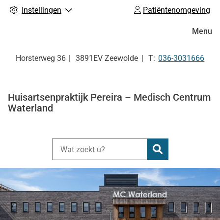
Instellingen
Patiëntenomgeving
Hoofdm
Menu
Tel:
Horsterweg
36
3891EV
Zeewolde
036-3031666
Huisartsenpraktijk Pereira – Medisch Centrum
Waterland
Zoeken